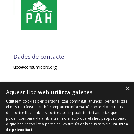
Dades de contacte
ucc@consumidors.org
×
2021. UNIÓ DE CONSUMIDORS DE CATALUNYA-UCC.
Aquest lloc web utilitza galetes
Tots els drets reservats.
Utilitzem cookies per personalitzar contingut, anuncis i per analitzar
el nostre trànsit. També compartim informació sobre el vostre ús
del nostre lloc amb els nostres socis publicitaris i analítics que
Financiado por la Unión Europea – NextGenerationEU
poden combinar-la amb altra informació que els heu proporcionat
o que han recopilat a partir del vostre ús dels seus serveis.
Política
de privacitat