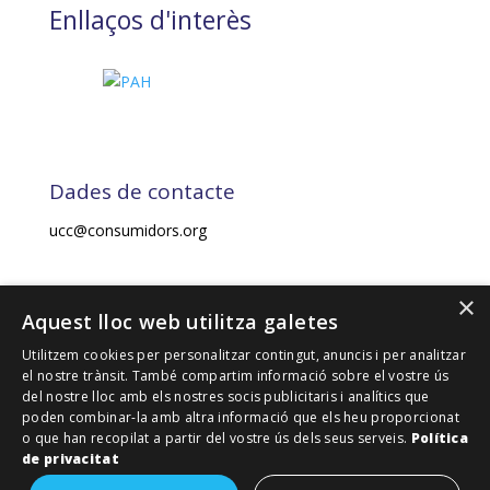
Enllaços d'interès
Dades de contacte
ucc@consumidors.org
×
2021. UNIÓ DE CONSUMIDORS DE CATALUNYA-UCC.
Aquest lloc web utilitza galetes
Tots els drets reservats.
Utilitzem cookies per personalitzar contingut, anuncis i per analitzar
el nostre trànsit. També compartim informació sobre el vostre ús
del nostre lloc amb els nostres socis publicitaris i analítics que
Financiado por la Unión Europea – NextGenerationEU
poden combinar-la amb altra informació que els heu proporcionat
o que han recopilat a partir del vostre ús dels seus serveis.
Política
de privacitat