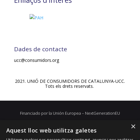
Enllaços d'interès
Dades de contacte
ucc@consumidors.org
2021. UNIÓ DE CONSUMIDORS DE CATALUNYA-UCC.
Tots els drets reservats.
Financiado por la Unión Europea – NextGenerationEU
×
Aquest lloc web utilitza galetes
Utilitzem cookies per personalitzar contingut, anuncis i per analitzar