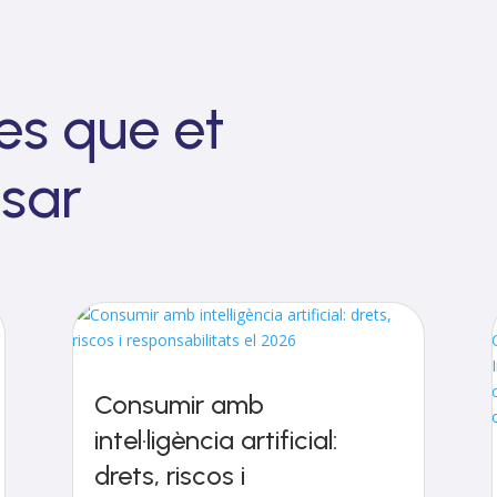
ies que et
ssar
Consumir amb
intel·ligència artificial:
drets, riscos i