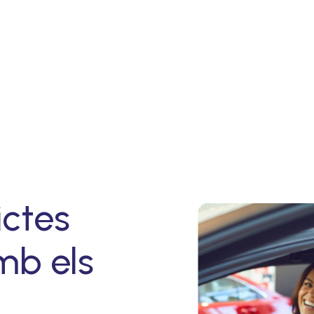
ictes
mb els