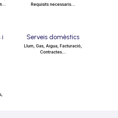
es…
Requisits necessaris…
 i
Serveis domèstics
Llum, Gas, Aigua, Facturació,
Contractes…
…
s,