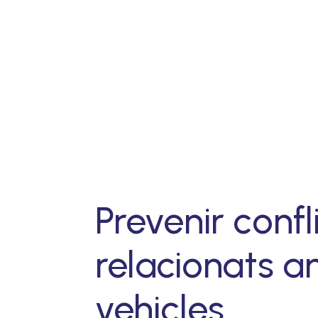
Prevenir confl
relacionats a
vehicles