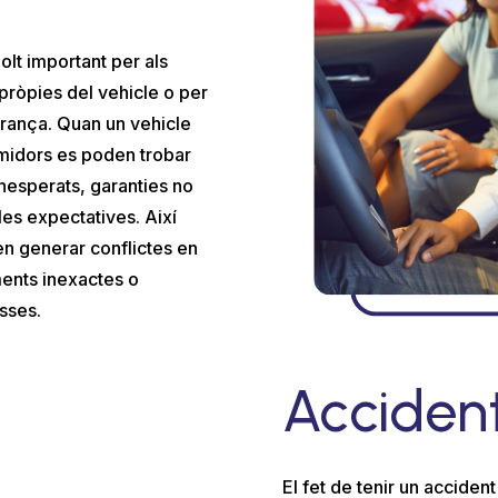
olt important per als
 pròpies del vehicle o per
rança. Quan un vehicle
umidors es poden trobar
nesperats, garanties no
es expectatives. Així
n generar conflictes en
ents inexactes o
sses.
Acciden
El fet de tenir un accide