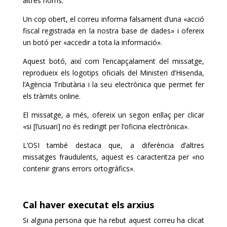
altres noms.
Un cop obert, el correu informa falsament d’una «acció
fiscal registrada en la nostra base de dades» i ofereix
un botó per «accedir a tota la informació».
Aquest botó, així com l’encapçalament del missatge,
reprodueix els logotips oficials del Ministeri d’Hisenda,
l’Agència Tributària i la seu electrònica que permet fer
els tràmits online.
El missatge, a més, ofereix un segon enllaç per clicar
«si [l’usuari] no és redirigit per l’oficina electrònica».
L’OSI també destaca que, a diferència d’altres
missatges fraudulents, aquest es caracteritza per «no
contenir grans errors ortogràfics».
Cal haver executat els arxius
Si alguna persona que ha rebut aquest correu ha clicat