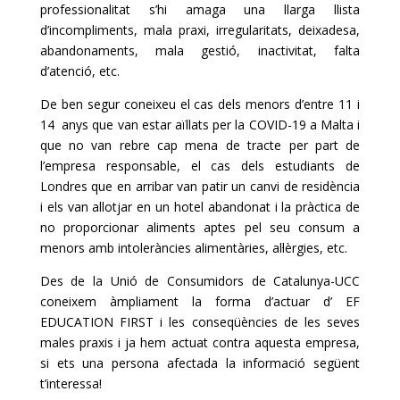
professionalitat s’hi amaga una llarga llista
d’incompliments, mala praxi, irregularitats, deixadesa,
abandonaments, mala gestió, inactivitat, falta
d’atenció, etc.
De ben segur coneixeu el cas dels menors d’entre 11 i
14 anys que van estar aïllats per la COVID-19 a Malta i
que no van rebre cap mena de tracte per part de
l’empresa responsable, el cas dels estudiants de
Londres que en arribar van patir un canvi de residència
i els van allotjar en un hotel abandonat i la pràctica de
no proporcionar aliments aptes pel seu consum a
menors amb intoleràncies alimentàries, al·lèrgies, etc.
Des de la Unió de Consumidors de Catalunya-UCC
coneixem àmpliament la forma d’actuar d’ EF
EDUCATION FIRST i les conseqüències de les seves
males praxis i ja hem actuat contra aquesta empresa,
si ets una persona afectada la informació següent
t’interessa!