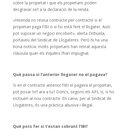
sobre la propietat i que els propietaris poden
desgravar-se’l a la declaració de la renda.
«Hisenda no revisa contracte per contracte si el
propietari paga l’IBI o si ho està fent el llogater. Això
pot suposar un negoci encobert», alerta Orihuela,
portaveu del Sindicat de Llogateres. Però hi ha una
bona notícia: molts propietaris han retirat aquesta
clàusula quan els inquilins l’han impugnat.
Què passa si l’anterior llogater no el pagava?
Si en el contracte anterior l’IBI el pagava el propietari,
pot posar-te’l ara a tu? Doncs, segons els API, sí, si ho
inclouen al nou contracte. En canvi, per al Sindicat de
Llogateres, és una pràctica abusiva i il·legal.
Què pots fer si t’estan cobrant l’IBI?