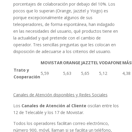
porcentajes de colaboración por debajo del 10%. Los
pocos que lo superan (Orange, Jazztel y Yoigo) es
porque excepcionalmente algunos de sus
teleoperadores, de forma espontánea, han indagado
en las necesidades del usuario, qué productos tiene en
la actualidad y qué pretende con el cambio de
operador. Tres sencillas preguntas que les colocan en
disposición de adecuarse a los criterios del usuario.
MOVISTAR
ORANGE
JAZZTEL
VODAFONE
MÁS
Trato y
5,59
5,63
5,65
5,12
4,38
Cooperación
Canales de Atención disponibles y Redes Sociales
Los
Canales
de Atención al Cliente
oscilan entre los
12 de Telecable y los 17 de Movistar.
Todos los operadores facilitan correo electrónico,
número 900, móvil, llaman si se facilita un teléfono,