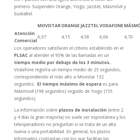
primero. Suspenden Orange, Yoigo, Jazztel, Másmóvil y
Euskaltel.
MOVISTAR
ORANGE
JAZZTEL
VODAFONE
MÁSMÓ
Atención
6,97
4,15
4,58
6,06
4,70
Comercial
Los operadores satisfacen el criterio establecido en el
PLSAC
al atender el 95% de las llamadas en un
tiempo medio por debajo de los 3 minutos.
Vodafone registra un tiempo medio de 25 segundos,
correspondiendo el más alto a Movistar 132
segundos.
El tiempo máximo de espera
es para
Másmovil (198 segundos) seguido de Yoigo (155
segundos).
La información sobre
plazos de instalación
(entre 2
y 4 días la gran mayoría) no suele ser espontánea y los
teleoperadores no preguntan si se trata de un alta
nueva o una portabilidad. En general, los plazos
informados contrastan con los que facilitan las