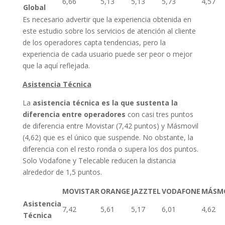
6,66
5,13
5,13
5,73
4,57
Global
Es necesario advertir que la experiencia obtenida en
este estudio sobre los servicios de atención al cliente
de los operadores capta tendencias, pero la
experiencia de cada usuario puede ser peor o mejor
que la aquí reflejada.
Asistencia Técnica
La
asistencia técnica es la que sustenta la
diferencia entre operadores
con casi tres puntos
de diferencia entre Movistar (7,42 puntos) y Másmovil
(4,62) que es el único que suspende. No obstante, la
diferencia con el resto ronda o supera los dos puntos.
Solo Vodafone y Telecable reducen la distancia
alrededor de 1,5 puntos.
MOVISTAR
ORANGE
JAZZTEL
VODAFONE
MÁSM
Asistencia
7,42
5,61
5,17
6,01
4,62
Técnica