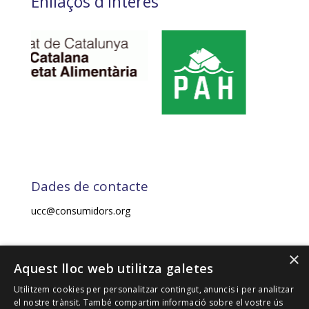
Enllaços d'interès
Dades de contacte
ucc@consumidors.org
×
2021. UNIÓ DE CONSUMIDORS DE CATALUNYA-UCC.
Aquest lloc web utilitza galetes
Tots els drets reservats.
Utilitzem cookies per personalitzar contingut, anuncis i per analitzar
el nostre trànsit. També compartim informació sobre el vostre ús