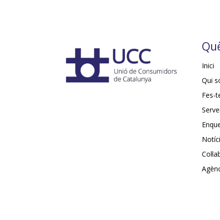
Què
Inici
Qui 
Fes-t
Serve
Enqu
Notíc
Col·l
Agènc