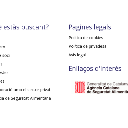
 estàs buscant?
Pagines legals
Política de cookies
Política de privadesa
som
Avís legal
e soci
is
Enllaços d'interès
estes
ies
aboració amb el sector privat
ia de Seguretat Alimentària