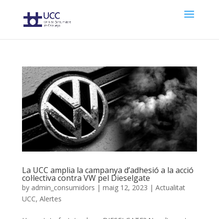
La UCC amplia la campanya d’adhesió a la acció
col·lectiva contra VW pel Dieselgate
by
admin_consumidors
|
maig 12, 2023
|
Actualitat
UCC
,
Alertes