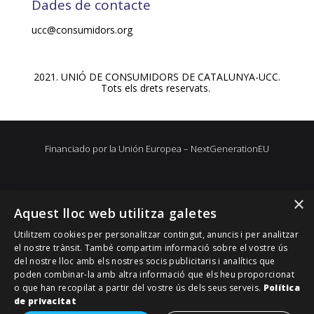
Dades de contacte
ucc@consumidors.org
2021. UNIÓ DE CONSUMIDORS DE CATALUNYA-UCC.
Tots els drets reservats.
Financiado por la Unión Europea – NextGenerationEU
×
Aquest lloc web utilitza galetes
Utilitzem cookies per personalitzar contingut, anuncis i per analitzar
el nostre trànsit. També compartim informació sobre el vostre ús
del nostre lloc amb els nostres socis publicitaris i analítics que
poden combinar-la amb altra informació que els heu proporcionat
o que han recopilat a partir del vostre ús dels seus serveis.
Política
de privacitat