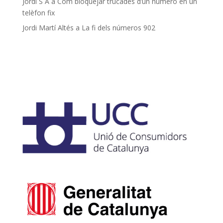
Jordi S A
a
Com bloquejar trucades d’un número en un
telèfon fix
Jordi Martí Altés
a
La fi dels números 902