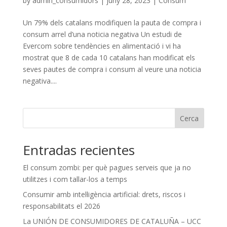
by
admin_consumidors
|
juny 28, 2023
|
Consum
Un 79% dels catalans modifiquen la pauta de compra i
consum arrel d’una noticia negativa Un estudi de
Evercom sobre tendències en alimentació i vi ha
mostrat que 8 de cada 10 catalans han modificat els
seves pautes de compra i consum al veure una noticia
negativa....
Cerca
Entradas recientes
El consum zombi: per què pagues serveis que ja no
utilitzes i com tallar-los a temps
Consumir amb intel·ligència artificial: drets, riscos i
responsabilitats el 2026
La UNIÓN DE CONSUMIDORES DE CATALUÑA – UCC