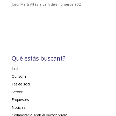
Jordi Martí Altés
a
La fi dels números 902
Què estàs buscant?
Inici
Qui som
Fes-te soci
Serveis
Enquestes
Notícies
Col·laboració amb el sector privat