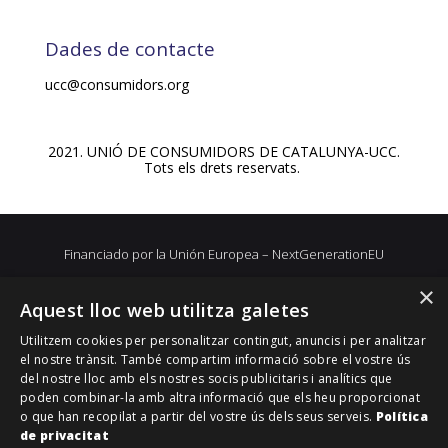
Dades de contacte
ucc@consumidors.org
2021. UNIÓ DE CONSUMIDORS DE CATALUNYA-UCC.
Tots els drets reservats.
Financiado por la Unión Europea – NextGenerationEU
×
Aquest lloc web utilitza galetes
Utilitzem cookies per personalitzar contingut, anuncis i per analitzar
el nostre trànsit. També compartim informació sobre el vostre ús
del nostre lloc amb els nostres socis publicitaris i analítics que
poden combinar-la amb altra informació que els heu proporcionat
o que han recopilat a partir del vostre ús dels seus serveis.
Política
de privacitat