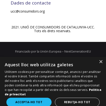
Dades de contacte
ucc@consumidors.org
2021. UNIÓ DE CONSUMIDORS DE CATALUNYA-UCC.
Tots els drets reservats.
Financiado por la Unión Europea – NextGenerationEU
×
Aquest lloc web utilitza galetes
Utilitzem cookies per personalitzar contingut, anuncis i per analitzar
el nostre trànsit. També compartim informació sobre el vostre ús
del nostre lloc amb els nostres socis publicitaris i analítics que
poden combinar-la amb altra informació que els heu proporcionat
o que han recopilat a partir del vostre ús dels seus serveis.
Política
de privacitat
ACCEPTA-HO TOT
REBUTJA-HO TOT