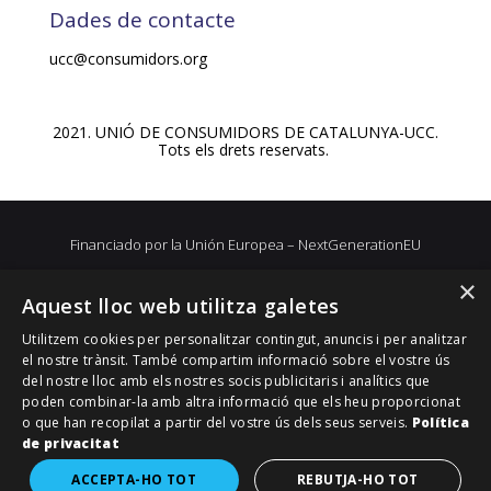
Dades de contacte
ucc@consumidors.org
2021. UNIÓ DE CONSUMIDORS DE CATALUNYA-UCC.
Tots els drets reservats.
Financiado por la Unión Europea – NextGenerationEU
×
Aquest lloc web utilitza galetes
Utilitzem cookies per personalitzar contingut, anuncis i per analitzar
el nostre trànsit. També compartim informació sobre el vostre ús
del nostre lloc amb els nostres socis publicitaris i analítics que
poden combinar-la amb altra informació que els heu proporcionat
o que han recopilat a partir del vostre ús dels seus serveis.
Política
de privacitat
ACCEPTA-HO TOT
REBUTJA-HO TOT