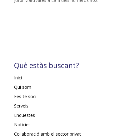
Jordi Martí Altés
a
La fi dels números 902
Què estàs buscant?
Inici
Qui som
Fes-te soci
Serveis
Enquestes
Notícies
Col·laboració amb el sector privat