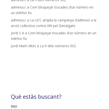
adminucc
a
Com bloquejar trucades d’un número en
un telèfon fix
adminucc
a
La UCC amplia la campanya d’adhesió a la
acció col·lectiva contra VW pel Dieselgate
Jordi S A
a
Com bloquejar trucades d’un número en un
telèfon fix
Jordi Martí Altés
a
La fi dels números 902
Què estàs buscant?
Inici