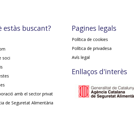
 estàs buscant?
Pagines legals
Política de cookies
Política de privadesa
som
Avís legal
e soci
is
Enllaços d'interès
estes
ies
aboració amb el sector privat
ia de Seguretat Alimentària