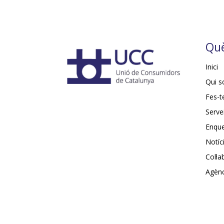
Què
Inici
Qui 
Fes-t
Serve
Enqu
Notíc
Col·l
Agènc