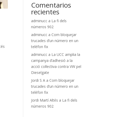
Comentarios
recientes
adminucc
a
La fi dels
números 902
adminucc
a
Com bloquejar
trucades d’un número en un
ccés
telèfon fix
adminucc
a
La UCC amplia la
campanya d’adhesió a la
acció col·lectiva contra VW pel
Dieselgate
Jordi S A
a
Com bloquejar
trucades d’un número en un
telèfon fix
Jordi Martí Altés
a
La fi dels
números 902