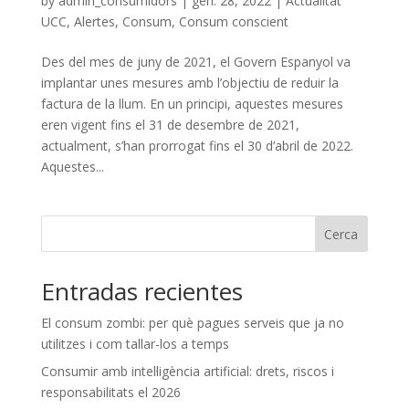
by
admin_consumidors
|
gen. 28, 2022
|
Actualitat
UCC
,
Alertes
,
Consum
,
Consum conscient
Des del mes de juny de 2021, el Govern Espanyol va
implantar unes mesures amb l’objectiu de reduir la
factura de la llum. En un principi, aquestes mesures
eren vigent fins el 31 de desembre de 2021,
actualment, s’han prorrogat fins el 30 d’abril de 2022.
Aquestes...
Cerca
Entradas recientes
El consum zombi: per què pagues serveis que ja no
utilitzes i com tallar-los a temps
Consumir amb intel·ligència artificial: drets, riscos i
responsabilitats el 2026