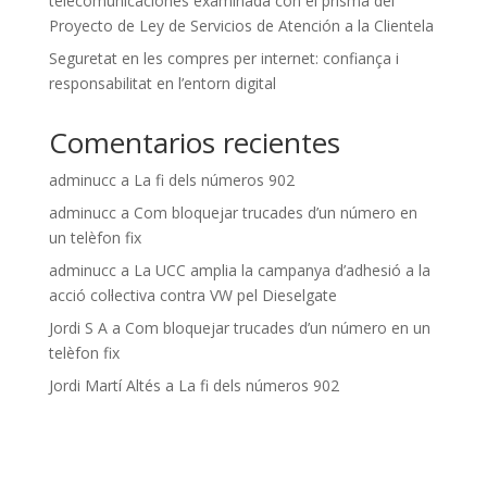
telecomunicaciones examinada con el prisma del
Proyecto de Ley de Servicios de Atención a la Clientela
Seguretat en les compres per internet: confiança i
responsabilitat en l’entorn digital
Comentarios recientes
adminucc
a
La fi dels números 902
adminucc
a
Com bloquejar trucades d’un número en
un telèfon fix
adminucc
a
La UCC amplia la campanya d’adhesió a la
acció col·lectiva contra VW pel Dieselgate
Jordi S A
a
Com bloquejar trucades d’un número en un
telèfon fix
Jordi Martí Altés
a
La fi dels números 902